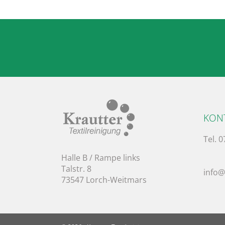
KON
Tel. 
Halle B / Rampe links
Talstr. 8
info@
73547 Lorch-Weitmars