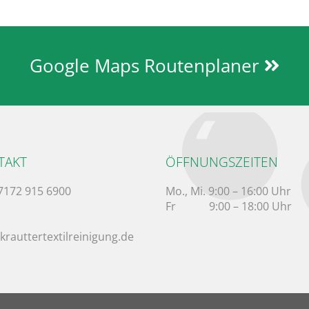
Google Maps Routenplaner
TAKT
ÖFFNUNGSZEITEN
07172 915 6900
Mo., Mi.
9:00 – 16:00 Uhr
Fr
9:00 – 18:00 Uhr
krauttertextilreinigung.de